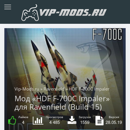
Vip-Mods.ru
»
Ravenfield
» HDF F-700C Impaler
Мод «HDF F-700C Impaler»
для Ravenfield (Build 15)
Лайков
Просмотров
Загрузок
Версия
4
4 485
1559
28.05.19