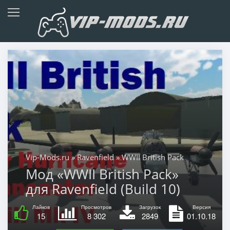
Vip-Mods.ru
»
Ravenfield
» WWII British Pack
Мод «WWII British Pack»
для Ravenfield (Build 10)
Лайков
Просмотров
Загрузок
Версия
15
8 302
2849
01.10.18