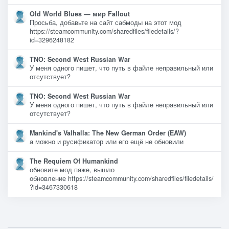
Old World Blues — мир Fallout
Просьба, добавьте на сайт сабмоды на этот мод
https://steamcommunity.com/sharedfiles/filedetails/?
id=3296248182
TNO: Second West Russian War
У меня одного пишет, что путь в файле неправильный или
отсутствует?
TNO: Second West Russian War
У меня одного пишет, что путь в файле неправильный или
отсутствует?
Mankind's Valhalla: The New German Order (EAW)
а можно и русификатор или его ещё не обновили
The Requiem Of Humankind
обновите мод паже, вышло
обновление https://steamcommunity.com/sharedfiles/filedetails/
?id=3467330618