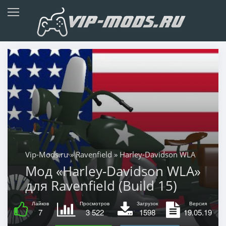
Vip-Mods.ru
»
Ravenfield
» Harley-Davidson WLA
Мод «Harley-Davidson WLA»
для Ravenfield (Build 15)
Лайков
Просмотров
Загрузок
Версия
7
3 522
1598
19.05.19