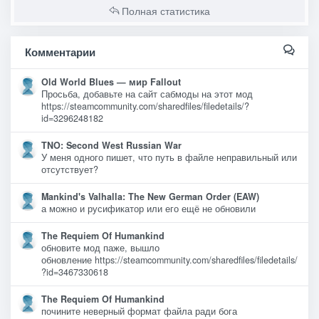
Полная статистика
Комментарии
Old World Blues — мир Fallout
Просьба, добавьте на сайт сабмоды на этот мод
https://steamcommunity.com/sharedfiles/filedetails/?
id=3296248182
TNO: Second West Russian War
У меня одного пишет, что путь в файле неправильный или
отсутствует?
Mankind's Valhalla: The New German Order (EAW)
а можно и русификатор или его ещё не обновили
The Requiem Of Humankind
обновите мод паже, вышло
обновление https://steamcommunity.com/sharedfiles/filedetails/
?id=3467330618
The Requiem Of Humankind
почините неверный формат файла ради бога