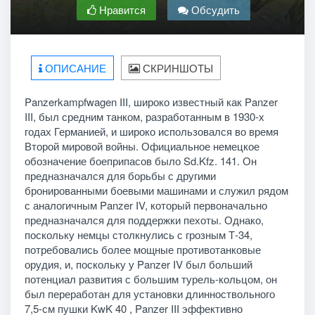
Нравится
Обсудить
ОПИСАНИЕ
СКРИНШОТЫ
Panzerkampfwagen III, широко известный как Panzer
III, был средним танком, разработанным в 1930-х
годах Германией, и широко использовался во время
Второй мировой войны. Официальное немецкое
обозначение боеприпасов было Sd.Kfz. 141. Он
предназначался для борьбы с другими
бронированными боевыми машинами и служил рядом
с аналогичным Panzer IV, который первоначально
предназначался для поддержки пехоты. Однако,
поскольку немцы столкнулись с грозным Т-34,
потребовались более мощные противотанковые
орудия, и, поскольку у Panzer IV был больший
потенциал развития с большим турель-кольцом, он
был переработан для установки длинноствольного
7,5-см пушки KwK 40 , Panzer III эффективно