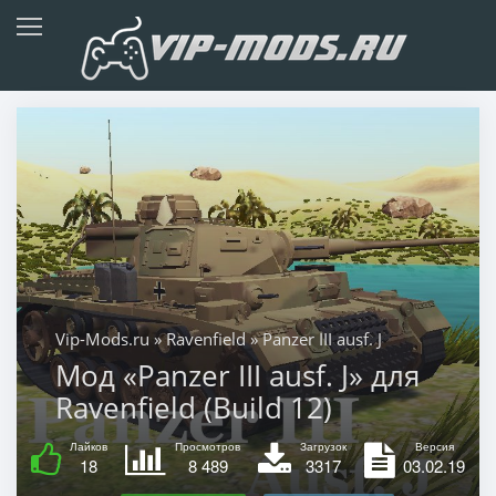
Vip-Mods.ru
»
Ravenfield
» Panzer III ausf. J
Мод «Panzer III ausf. J» для
Ravenfield (Build 12)
Лайков
Просмотров
Загрузок
Версия
18
8 489
3317
03.02.19