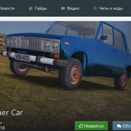
Новости
Гайды
Видео
Читы и коды
er Car
я
Нравится
Обс
.18