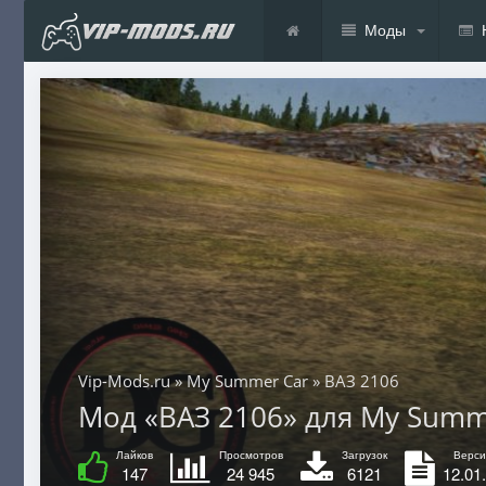
Моды
Vip-Mods.ru
»
My Summer Car
» ВАЗ 2106
Мод «ВАЗ 2106» для My Summ
Лайков
Просмотров
Загрузок
Верси
147
24 945
6121
12.01