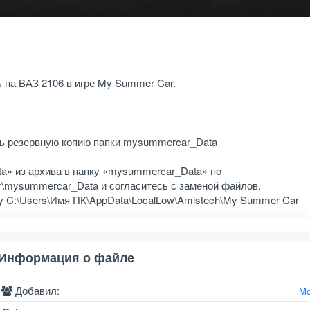
 на ВАЗ 2106 в игре My Summer Car.
ть резервную копию папки mysummercar_Data
» из архива в папку «mysummercar_Data» по
\mysummercar_Data и согласитесь с заменой файлов.
 C:\Users\Имя ПК\AppData\LocalLow\Amistech\My Summer Car
Информация о файле
Добавил:
Mo