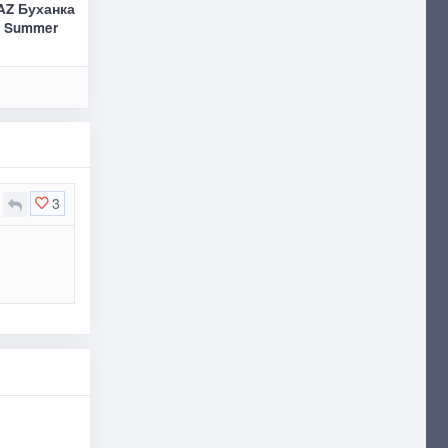
AZ Буханка
y Summer
3