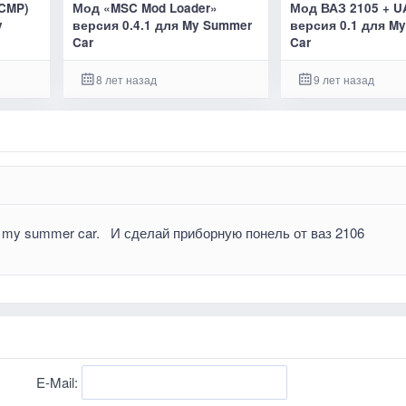
CMP)
Мод «MSC Mod Loader»
Мод ВАЗ 2105 + U
y
версия 0.4.1 для My Summer
версия 0.1 для M
Car
Car
8 лет назад
9 лет назад
 my summer car. И сделай приборную понель от ваз 2106
E-Mail: