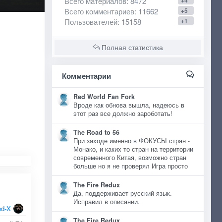
Всего материалов
: 8472
+4
Всего комментариев
: 11662
+5
Пользователей
: 15158
+1
Полная статистика
Комментарии
Red World Fan Fork
Вроде как обнова вышла, надеюсь в
этот раз все должно зароботать!
The Road to 56
При заходе именно в ФОКУСЫ стран -
Монако, и каких то стран на территории
современного Китая, возможно стран
больше но я не проверял Игра просто
The Fire Redux
Да, поддерживает русский язык.
Исправил в описании.
d-X
The Fire Redux