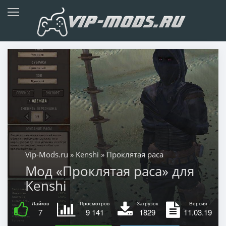
Vip-Mods.ru
»
Kenshi
» Проклятая раса
Мод «Проклятая раса» для
Kenshi
Лайков
Просмотров
Загрузок
Версия
7
9 141
1829
11.03.19