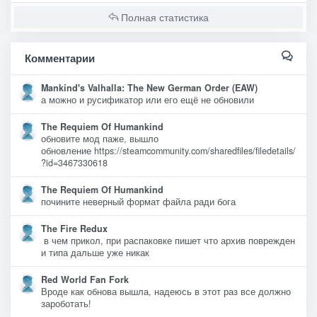
Полная статистика
Комментарии
Mankind's Valhalla: The New German Order (EAW)
а можно и русификатор или его ещё не обновили
The Requiem Of Humankind
обновите мод паже, вышло
обновление https://steamcommunity.com/sharedfiles/filedetails/
?id=3467330618
The Requiem Of Humankind
почините неверный формат файла ради бога
The Fire Redux
в чем прикол, при распаковке пишет что архив поврежден
и типа дальше уже никак
Red World Fan Fork
Вроде как обнова вышла, надеюсь в этот раз все должно
зароботать!