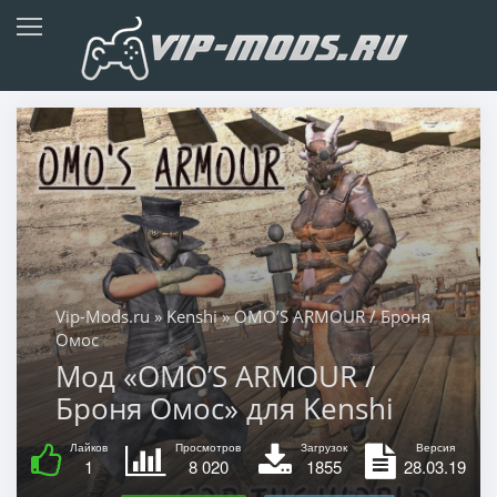
Vip-Mods.ru
»
Kenshi
» OMO’S ARMOUR / Броня
Омос
Мод «OMO’S ARMOUR /
Броня Омос» для Kenshi
Лайков
Просмотров
Загрузок
Версия
1
8 020
1855
28.03.19