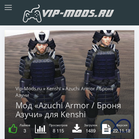
Vip-Mods.ru
»
Kenshi
» Azuchi Armor / Броня
Азучи
Мод «Azuchi Armor / Броня
Азучи» для Kenshi
Лайков
Просмотров
Загрузок
Версия
3
8 115
1489
22.11.18