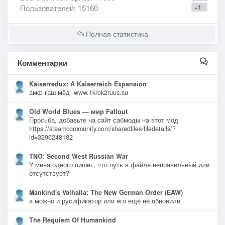
Пользователей
: 15160
+1
Полная статистика
Комментарии
Kaiserredux: A Kaiserreich Expansion
амф гаш мёд www.1krok2ruus.su
Old World Blues — мир Fallout
Просьба, добавьте на сайт сабмоды на этот мод
https://steamcommunity.com/sharedfiles/filedetails/?
id=3296248182
TNO: Second West Russian War
У меня одного пишет, что путь в файле неправильный или
отсутствует?
Mankind's Valhalla: The New German Order (EAW)
а можно и русификатор или его ещё не обновили
The Requiem Of Humankind