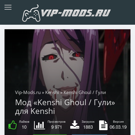
Vip-Mods.ru
»
Kenshi
» Kenshi Ghoul / Гули
Мод «Kenshi Ghoul / Гули»
для Kenshi
Лайков
Просмотров
Загрузок
Версия
10
9 971
1883
06.03.19