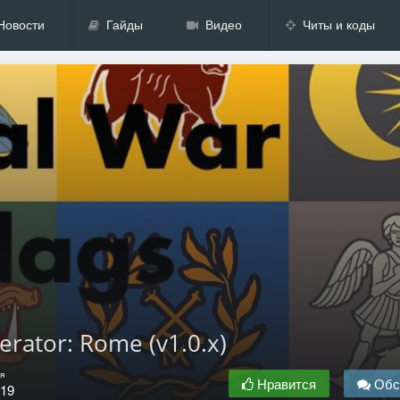
Новости
Гайды
Видео
Читы и коды
erator: Rome (v1.0.x)
я
Нравится
Обс
.19