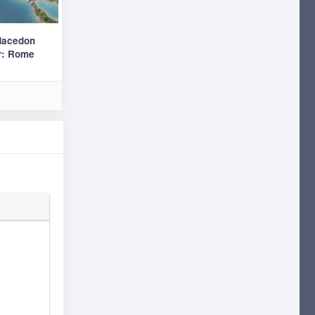
Macedon
r: Rome