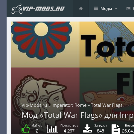
Моды
Vip-Mods.ru
»
Imperator: Rome
» Total War Flags
Мод «Total War Flags» для Imp
Лайков
Просмотров
Загрузок
Верси
2
4 267
848
26.04