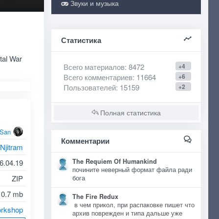
Звуки и музыка
Статистика
tal War
Всего материалов
: 8472
+4
Всего комментариев
: 11664
+6
Пользователей
: 15159
+2
Полная статистика
oSan
Комментарии
 Njitram
The Requiem Of Humankind
6.04.19
почините неверный формат файла ради
ZIP
бога
10.7 mb
The Fire Redux
в чем прикол, при распаковке пишет что
rkshop
архив поврежден и типа дальше уже