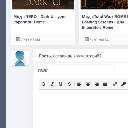
Мод «NERO - Dark UI» для
Мод «Total War: ROME I
Imperator: Rome
Loading Screens» для
Imperator: Rome
7 лет назад
7 лет назад
Гость
, оставишь комментарий?
Имя:
*