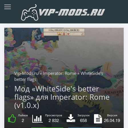
Vip-Mods.ru
»
Imperator: Rome
» WhiteSide's
better flags
Мод «WhiteSide's better
flags» для Imperator: Rome
(v1.0.x)
Лайков
Просмотров
Загрузок
Версия
2
2 832
658
26.04.19