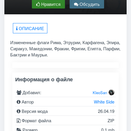
Нравится
Обсудить
ОПИСАНИЕ
Измененные флаги Рима, Этрурии, Карфагена, Эпира,
Сиракуз, Македонии, Фракии, Фригии, Египта, Парфии,
Бактрии и Маурьи.
Информация о файле
Добавил:
KleoSan
Автор
White Side
Версия мода
26.04.19
Формат файла
ZIP
Размер
0.1 mb