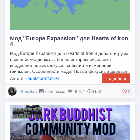
Мод "Europe Expansion" для Hearts of Iron
4
Мод Europe Expansion для Hearts of Iron 4 делает игру за
европейские державы более интересной, за счет
внедрения новых фокусов, событий и изменений
гейпмлея. Особенности мода: Новые фокусные деревья
Автор:
Hauptsturmführer
Подробнее
KleoSan
7 лет назад
19 104
3156
6