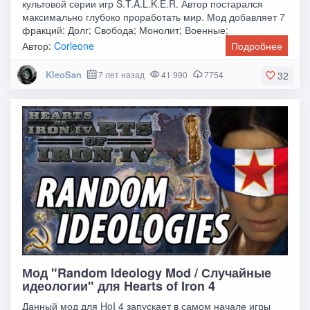
культовой серии игр S.T.A.L.K.E.R. Автор постарался
максимально глубоко проработать мир. Мод добавляет 7
фракций: Долг; Свобода; Монолит; Военные;
Автор:
Corleone
Подробнее
KleoSan
7 лет назад
41 990
7754
32
Мод "Random Ideology Mod / Случайные
идеологии" для Hearts of Iron 4
Данный мод для HoI 4 запускает в самом начале игры