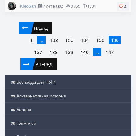
KleoSan
7 лет назад
8 755
1504
4
НАЗАД
1
132
133
134
135
...
136
137
138
139
140
147
...
ВПЕРЕД
Все моды для HoI 4
Альтернативная история
Баланс
Геймплей