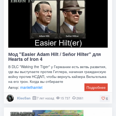
Мод "Easier Adam Hilt / Señor Hilter" для
Hearts of Iron 4
В DLC "Waking the Tiger" у Германии есть ветвь развития,
где вы выступаете против Гитлера, начиная гражданскую
войну против НСДАП, чтобы вернуть кайзера Вильгельма
на его трон. Когда вы отбираете
Автор:
manlethamlet
Подробнее
KleoSan
7 лет назад
15 737
2661
6