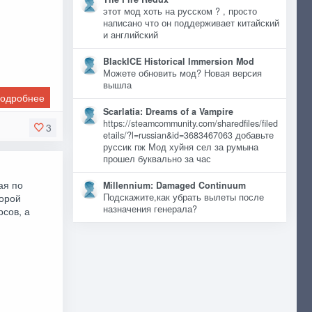
этот мод хоть на русском ? , просто
написано что он поддерживает китайский
и английский
BlackICE Historical Immersion Mod
Можете обновить мод? Новая версия
вышла
одробнее
Scarlatia: Dreams of a Vampire
https://steamcommunity.com/sharedfiles/filed
3
etails/?l=russian&id=3683467063 добавьте
руссик пж Мод хуйня сел за румына
прошел буквально за час
ая по
Millennium: Damaged Continuum
Подскажите,как убрать вылеты после
торой
назначения генерала?
сов, а