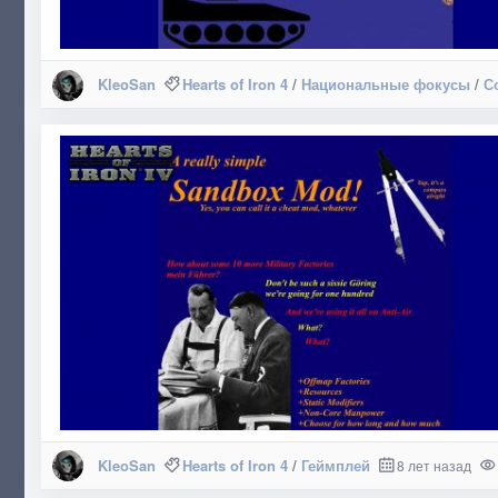
KleoSan
Hearts of Iron 4
/
Национальные фокусы
/
С
KleoSan
Hearts of Iron 4
/
Геймплей
8 лет назад