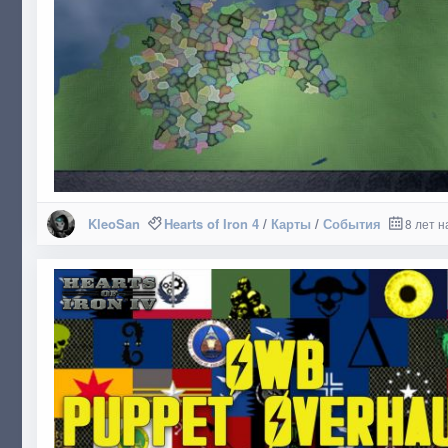
KleoSan
Hearts of Iron 4
/
Карты
/
События
8 лет н