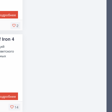
одробнее
2
 Iron 4
щий
ветского
ьных
одробнее
14