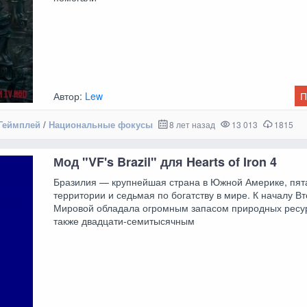
Автор:
Lew
П
Геймплей
/
Национальные фокусы
8 лет назад
13 013
1815
Мод "VF's Brazil" для Hearts of Iron 4
Бразилия — крупнейшая страна в Южной Америке, пят
территории и седьмая по богатству в мире. К началу В
Мировой обладала огромным запасом природных ресур
также двадцати-семитысячным