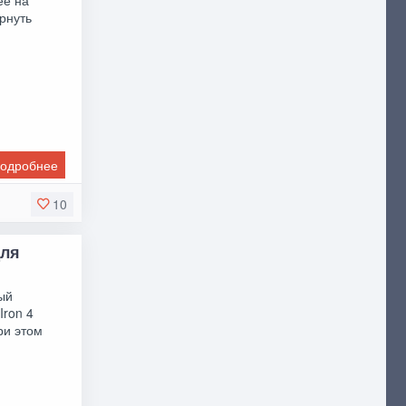
ернуть
одробнее
10
для
ый
Iron 4
ри этом