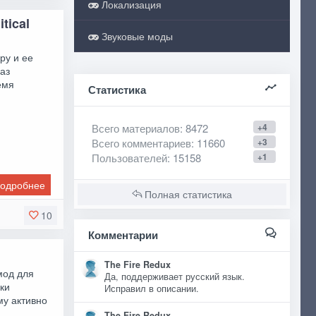
Локализация
tical
Звуковые моды
ру и ее
аз
емя
Статистика
Всего материалов
: 8472
+4
Всего комментариев
: 11660
+3
Пользователей
: 15158
+1
одробнее
Полная статистика
10
Комментарии
The Fire Redux
 мод для
Да, поддерживает русский язык.
ики
Исправил в описании.
му активно
The Fire Redux