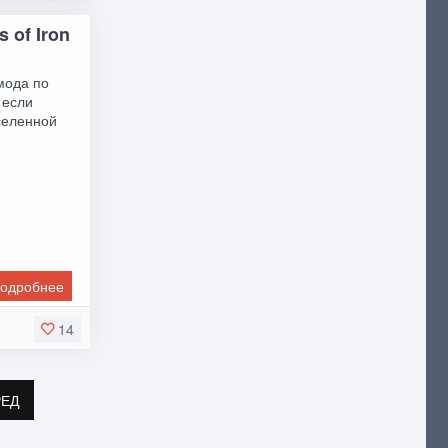
s of Iron
 мода по
 если
селенной
одробнее
14
РЕД