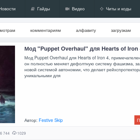
Новости
Гайды
Видео
Читы и коды
смотрам
комментариям
алфавиту
загрузкам
Мод "Puppet Overhaul" для Hearts of Iron
Мод Puppet Overhaul для Hearts of Iron 4, примечателен
он полностью меняет дефолтную систему фашизма, з
новой системой автономии, что делает рейхспротектор
уникальными для
Автор:
Festive Skip
П
6 744
1029