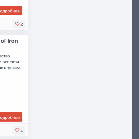
одробнее
2
of Iron
ество
е аспекты
читерским.
одробнее
4