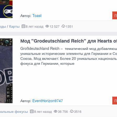
Автор:
Toast
П
оды
/
Карты
8 лет назад
12 527
1351
Мод "Grodeutschland Reich" для Hearts of
Großdeutschland Reich – тематический мод добавляю
уникальные исторические элементы для Германии и Со
Союза. Мод включает: Более 20 уникальных национал
фокуса для Германии, которые
Автор:
EventHorizon9747
П
нальные фокусы
8 лет назад
36 756
3516