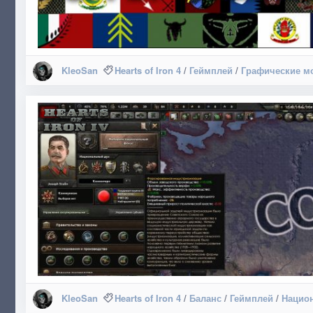
KleoSan
Hearts of Iron 4
/
Геймплей
/
Графические м
KleoSan
Hearts of Iron 4
/
Баланс
/
Геймплей
/
Нацио