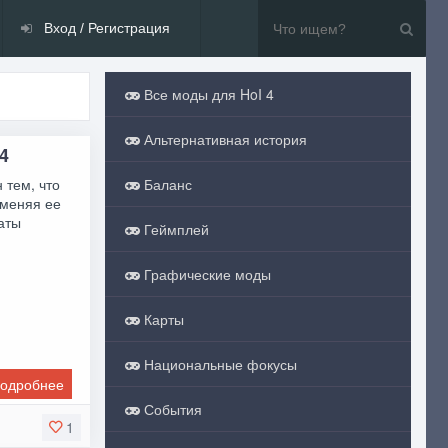
Вход / Регистрация
Все моды для HoI 4
Альтернативная история
 4
 тем, что
Баланс
аменяя ее
аты
Геймплей
Графические моды
Карты
Национальные фокусы
одробнее
События
1