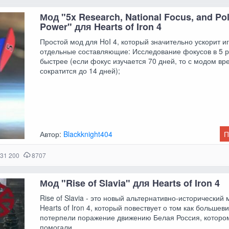
Мод "5x Research, National Focus, and Poli
Power" для Hearts of Iron 4
Простой мод для HoI 4, который значительно ускорит иг
отдельные составляющие: Исследование фокусов в 5 р
быстрее (если фокус изучается 70 дней, то с модом вр
сократится до 14 дней);
Автор:
Blackknight404
П
31 200
8707
Мод "Rise of Slavia" для Hearts of Iron 4
Rise of Slavia - это новый альтернативно-исторический
Hearts of Iron 4, который повествует о том как большев
потерпели поражение движению Белая Россия, которо
помогали