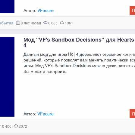
Автор:
VFacure
П
обытия
8 лет назад
6 655
1361
Мод "VF's Sandbox Decisions" для Hearts 
4
Данный мод для игры HoI 4 добавляют огромное колич
решений, которые позволят вам менять практически вс
игры. Мод VF's Sandbox Decisions можно даже назвать 
Вы можете настроить
Автор:
VFacure
П
10 400
2072