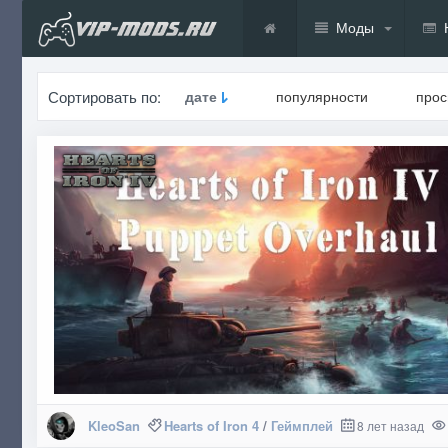
Моды
Сортировать по:
дате
популярности
про
KleoSan
Hearts of Iron 4
/
Геймплей
8 лет назад