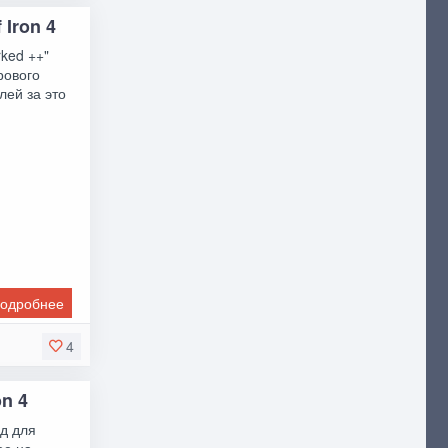
 Iron 4
ked ++"
рового
лей за это
одробнее
4
on 4
д для
ее на