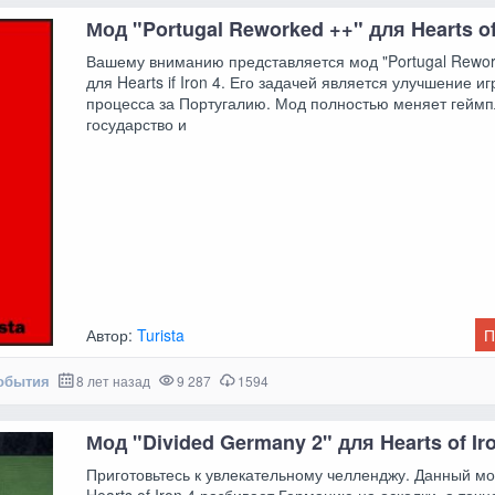
Мод "Portugal Reworked ++" для Hearts of
Вашему вниманию представляется мод "Portugal Rewor
для Hearts if Iron 4. Его задачей является улучшение иг
процесса за Португалию. Мод полностью меняет геймп
государство и
Автор:
Turista
П
обытия
8 лет назад
9 287
1594
Мод "Divided Germany 2" для Hearts of Ir
Приготовьтесь к увлекательному челленджу. Данный мо
Hearts of Iron 4 разбивает Германию на осколки, а точн