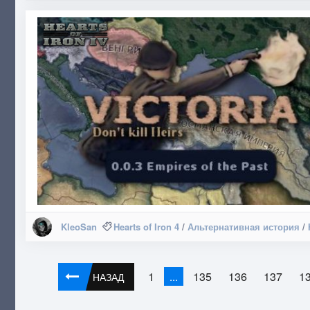
KleoSan
Hearts of Iron 4
/
Альтернативная история
/
1
135
136
137
1
...
НАЗАД