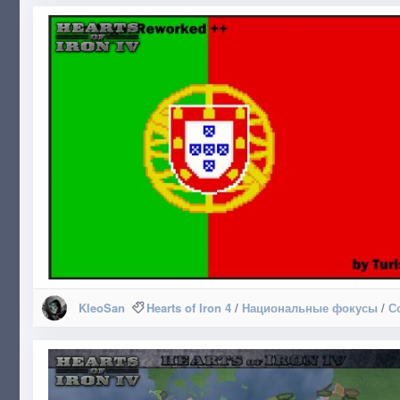
KleoSan
Hearts of Iron 4
/
Национальные фокусы
/
С