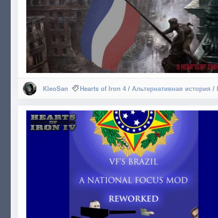
KleoSan
Hearts of Iron 4
/
Альтернативная история
/