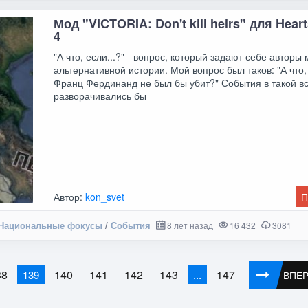
Мод "VICTORIA: Don't kill heirs" для Heart
4
"А что, если...?" - вопрос, который задают себе авторы
альтернативной истории. Мой вопрос был таков: "А что,
Франц Фердинанд не был бы убит?" События в такой в
разворачивались бы
Автор:
kon_svet
П
Национальные фокусы
/
События
8 лет назад
16 432
3081
38
140
141
142
143
147
139
...
ВПЕ