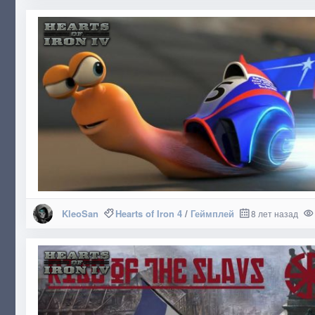
KleoSan
Hearts of Iron 4
/
Геймплей
8 лет назад