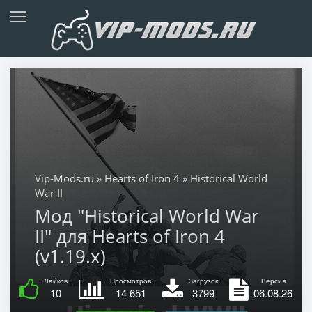
Vip-Mods.ru
»
Hearts of Iron 4
» Historical World
War II
Мод "Historical World War
II" для Hearts of Iron 4
(v1.19.x)
Лайков
Просмотров
Загрузок
Версия
10
14 651
3799
06.08.26