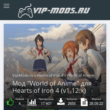
Vip-Mods.ru
»
Hearts of Iron 4
» World of Anime
Мод "World of Anime" для
Hearts of Iron 4 (v1.12.x)
Лайков
Просмотров
Загрузок
Версия
4
17 407
2655
28.09.22