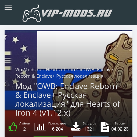
Vip-Mods.ru
»
Hearts of Iron 4
» OWB: Enclave
Reborn & Enclave+ Русская локализация
Мод "OWB: Enclave Reborn
& Enclave+ Русская
локализация" для Hearts of
Iron 4 (v1.12.x)
Лайков
Просмотров
Загрузок
Версия
2
6 204
1321
04.02.23