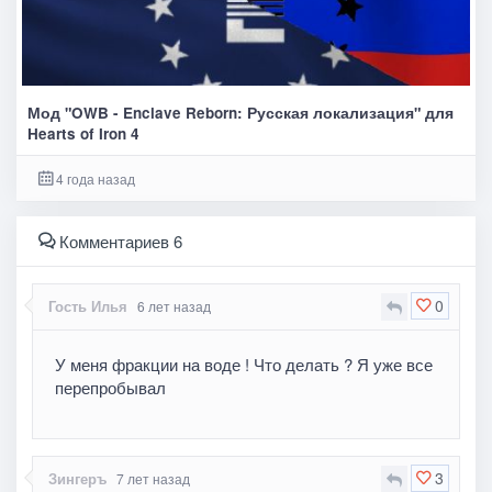
Мод "OWB - Enclave Reborn: Русская локализация" для
Hearts of Iron 4
4 года назад
Комментариев 6
0
Гость Илья
6 лет назад
У меня фракции на воде ! Что делать ? Я уже все
перепробывал
3
Зингеръ
7 лет назад