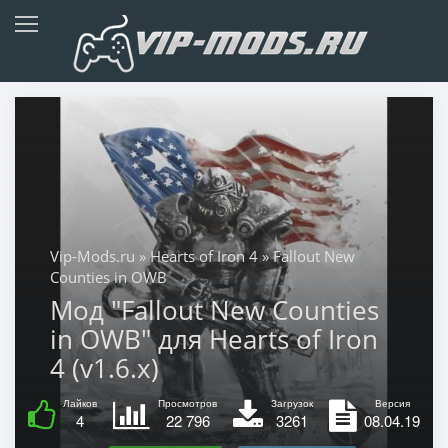
Vip-Mods.ru
»
Hearts of Iron 4
» Fallout New
Counties in OWB
Мод "Fallout New Counties
in OWB" для Hearts of Iron
4 (v1.6.x)
Лайков
Просмотров
Загрузок
Версия
4
22 796
3261
08.04.19