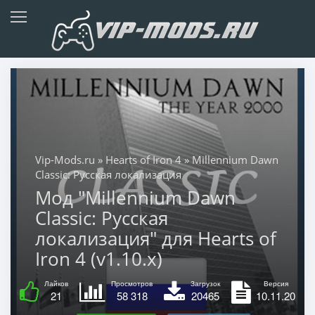
Vip-Mods.ru
»
Hearts of Iron 4
» Millennium Dawn
Classic: Русская локализация
Мод "Millennium Dawn
Classic: Русская
локализация" для Hearts of
Iron 4 (v1.10.x)
Лайков
Просмотров
Загрузок
Версия
21
58 318
20465
10.11.20