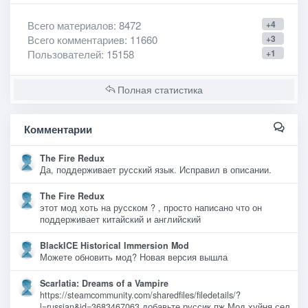
Всего материалов
: 8472
+4
Всего комментариев
: 11660
+3
Пользователей
: 15158
+1
Полная статистика
Комментарии
The Fire Redux
Да, поддерживает русский язык. Исправил в описании.
The Fire Redux
этот мод хоть на русском ? , просто написано что он
поддерживает китайский и английский
BlackICE Historical Immersion Mod
Можете обновить мод? Новая версия вышла
Scarlatia: Dreams of a Vampire
https://steamcommunity.com/sharedfiles/filedetails/?
l=russian&id=3683467063 добавьте руссик пж Мод хуйня сел