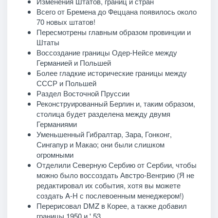
Изменения Штатов, границ и стран
Всего от Бремена до Феццана появилось около
70 новых штатов!
Пересмотрены главным образом провинции и
Штаты
Воссоздание границы Одер-Нейсе между
Германией и Польшей
Более гладкие исторические границы между
СССР и Польшей
Раздел Восточной Пруссии
Реконструированный Берлин и, таким образом,
столица будет разделена между двумя
Германиями
Уменьшенный Гибралтар, Зара, Гонконг,
Сингапур и Макао; они были слишком
огромными
Отделили Северную Сербию от Сербии, чтобы
можно было воссоздать Австро-Венгрию (Я не
редактировал их события, хотя вы можете
создать A-H с послевоенным менеджером!)
Перерисовал DMZ в Корее, а также добавил
границы 1950 и ' 53