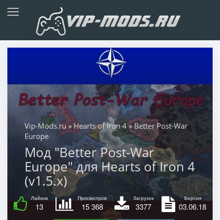
Vip-Mods.ru
»
Hearts of Iron 4
» Better Post-War
Europe
Мод "Better Post-War
Europe" для Hearts of Iron 4
(v1.5.x)
Лайков
Просмотров
Загрузок
Версия
13
15 368
3377
03.06.18