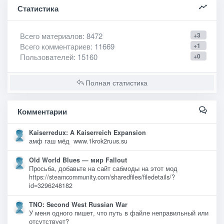
Статистика
Всего материалов
: 8472
+3
Всего комментариев
: 11669
+1
Пользователей
: 15160
+0
Полная статистика
Комментарии
Kaiserredux: A Kaiserreich Expansion
амф гаш мёд www.1krok2ruus.su
Old World Blues — мир Fallout
Просьба, добавьте на сайт сабмоды на этот мод
https://steamcommunity.com/sharedfiles/filedetails/?
id=3296248182
TNO: Second West Russian War
У меня одного пишет, что путь в файле неправильный или
отсутствует?