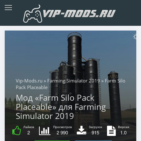
Vip-Mods.ru
»
Farming Simulator 2019
» Farm Silo
Pack Placeable
Мод «Farm Silo Pack
Placeable» для Farming
Simulator 2019
Лайков
Просмотров
Загрузок
Версия
2
2 990
915
1.0