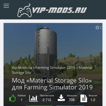
Vip-Mods.ru
»
Farming Simulator 2019
» Material
Storage Silo
Мод «Material Storage Silo»
для Farming Simulator 2019
Лайков
Просмотров
Загрузок
Версия
1
2 712
708
1.2