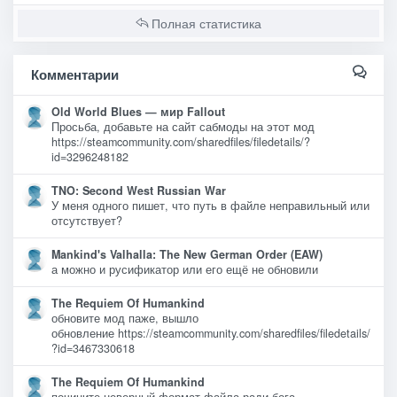
Полная статистика
Комментарии
Old World Blues — мир Fallout
Просьба, добавьте на сайт сабмоды на этот мод
https://steamcommunity.com/sharedfiles/filedetails/?
id=3296248182
TNO: Second West Russian War
У меня одного пишет, что путь в файле неправильный или
отсутствует?
Mankind's Valhalla: The New German Order (EAW)
а можно и русификатор или его ещё не обновили
The Requiem Of Humankind
обновите мод паже, вышло
обновление https://steamcommunity.com/sharedfiles/filedetails/
?id=3467330618
The Requiem Of Humankind