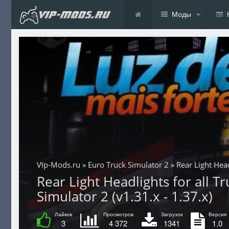
Моды
Vip-Mods.ru
»
Euro Truck Simulator 2
» Rear Light Head
Rear Light Headlights for all T
Simulator 2 (v1.31.x - 1.37.x)
Лайков
Просмотров
Загрузок
Версия
3
4 372
1341
1.0