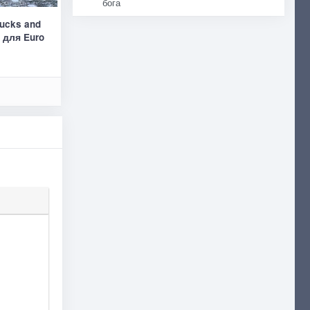
бога
rucks and
0 для Euro