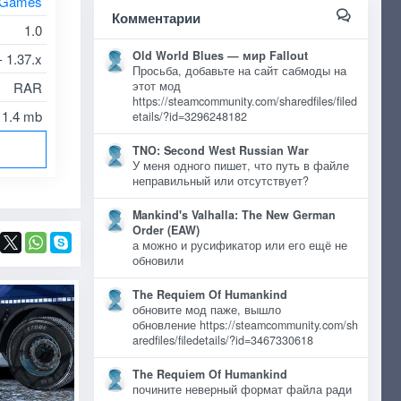
 Games
Комментарии
1.0
Old World Blues — мир Fallout
- 1.37.x
Просьба, добавьте на сайт сабмоды на
RAR
этот мод
https://steamcommunity.com/sharedfiles/filed
1.4 mb
etails/?id=3296248182
TNO: Second West Russian War
У меня одного пишет, что путь в файле
неправильный или отсутствует?
Mankind's Valhalla: The New German
Order (EAW)
а можно и русификатор или его ещё не
обновили
The Requiem Of Humankind
обновите мод паже, вышло
обновление https://steamcommunity.com/sh
aredfiles/filedetails/?id=3467330618
The Requiem Of Humankind
почините неверный формат файла ради