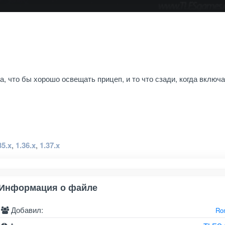
, что бы хорошо освещать прицеп, и то что сзади, когда включ
35.x
,
1.36.x
,
1.37.x
Информация о файле
Добавил:
Ro