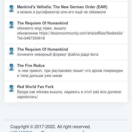
Mankind's Valhalla: The New German Order (EAW)
а можно и русификатор или его ещё не обновили
The Requiem Of Humankind
обновите мод паже, вышло
обновление https://steamcommunity.com/sharedfiles/filedetails/
?id=3467330618
The Requiem Of Humankind
почините неверный формат файла ради бога
The Fire Redux
в чем прикол, при распаковке пишет что архив поврежден
и типа дальше уже никак
Red World Fan Fork
Вроде как обнова вышла, надеюсь в этот раз все должно
зароботать!
Copyright © 2017-2022. All right reserved.