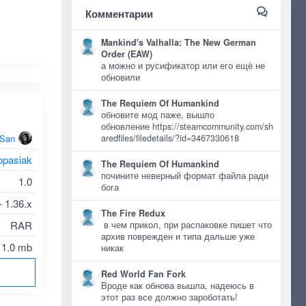
Комментарии
Mankind's Valhalla: The New German
Order (EAW)
а можно и русификатор или его ещё не
обновили
The Requiem Of Humankind
обновите мод паже, вышло
обновление https://steamcommunity.com/sh
oSan
aredfiles/filedetails/?id=3467330618
opasiak
The Requiem Of Humankind
почините неверный формат файла ради
1.0
бога
- 1.36.x
The Fire Redux
RAR
в чем прикол, при распаковке пишет что
архив поврежден и типа дальше уже
1.0 mb
никак
Red World Fan Fork
Вроде как обнова вышла, надеюсь в
этот раз все должно зароботать!