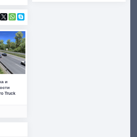
ка и
рости
ro Truck