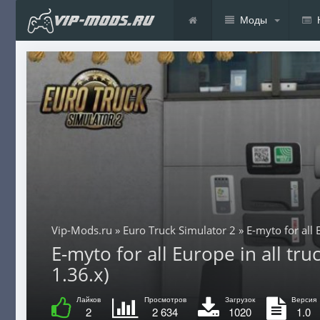
Моды
Vip-Mods.ru
»
Euro Truck Simulator 2
» E-myto for all E
E-myto for all Europe in all tru
1.36.x)
Лайков
Просмотров
Загрузок
Версия
2
2 634
1020
1.0