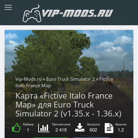
Vip-Mods.ru
»
Euro Truck Simulator 2
» Fictive
Italo France Map
Карта «Fictive Italo France
Map» для Euro Truck
Simulator 2 (v1.35.x - 1.36.x)
Лайков
Просмотров
Загрузок
Версия
1
2 419
602
1.2