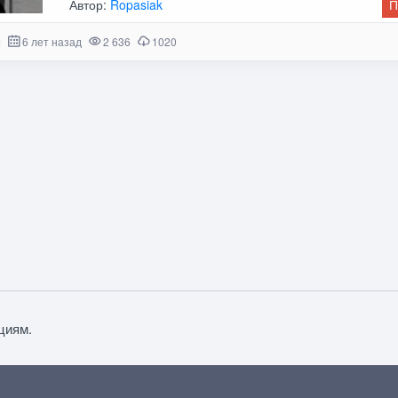
Автор:
Ropasiak
П
и
6 лет назад
2 636
1020
циям.