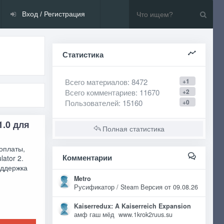
Вход / Регистрация
Статистика
Всего материалов
: 8472
+1
Всего комментариев
: 11670
+2
Пользователей
: 15160
+0
 1.0 для
Полная статистика
 оплаты,
Комментарии
ator 2.
оддержка
Metro
Русификатор / Steam Версия от 09.08.26
Kaiserredux: A Kaiserreich Expansion
амф гаш мёд www.1krok2ruus.su