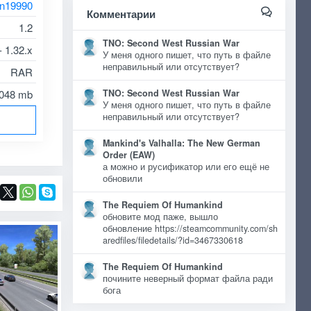
an19990
Комментарии
1.2
TNO: Second West Russian War
- 1.32.x
У меня одного пишет, что путь в файле
неправильный или отсутствует?
RAR
.048 mb
TNO: Second West Russian War
У меня одного пишет, что путь в файле
неправильный или отсутствует?
Mankind's Valhalla: The New German
Order (EAW)
а можно и русификатор или его ещё не
обновили
The Requiem Of Humankind
обновите мод паже, вышло
обновление https://steamcommunity.com/sh
aredfiles/filedetails/?id=3467330618
The Requiem Of Humankind
почините неверный формат файла ради
бога