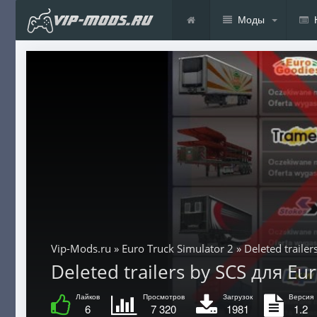
Моды
Vip-Mods.ru
»
Euro Truck Simulator 2
» Deleted trailer
Deleted trailers by SCS для Eur
Лайков
Просмотров
Загрузок
Версия
6
7 320
1981
1.2