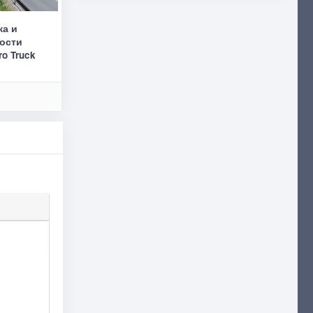
ка и
рости
ro Truck