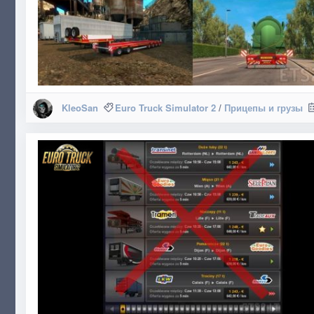
KleoSan
Euro Truck Simulator 2
/
Прицепы и грузы