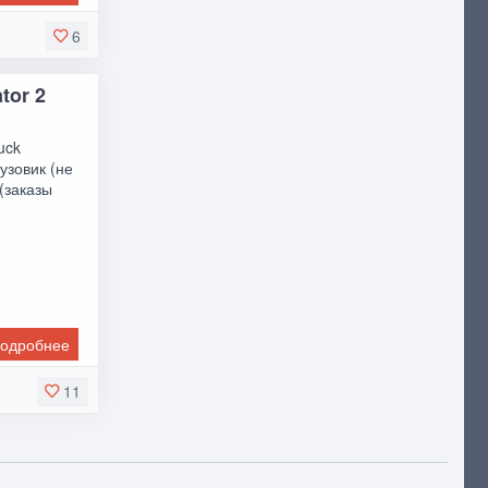
6
tor 2
uck
узовик (не
(заказы
одробнее
11