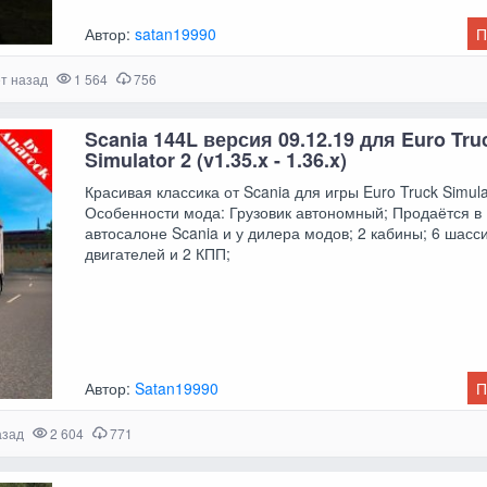
Автор:
satan19990
П
ет назад
1 564
756
Scania 144L версия 09.12.19 для Euro Tru
Simulator 2 (v1.35.x - 1.36.x)
Красивая классика от Scania для игры Euro Truck Simula
Особенности мода: Грузовик автономный; Продаётся в
автосалоне Scania и у дилера модов; 2 кабины; 6 шасси
двигателей и 2 КПП;
Автор:
Satan19990
П
азад
2 604
771