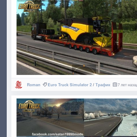
Roman
Euro Truck Simulator 2
/
Трафик
7 лет наза