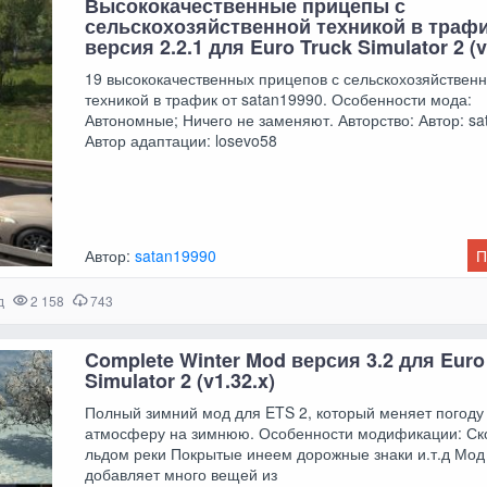
Высококачественные прицепы с
сельскохозяйственной техникой в траф
версия 2.2.1 для Euro Truck Simulator 2 (v
19 высококачественных прицепов с сельскохозяйствен
техникой в трафик от satan19990. Особенности мода:
Автономные; Ничего не заменяют. Авторство: Автор: s
Автор адаптации: losevo58
Автор:
satan19990
П
д
2 158
743
Complete Winter Mod версия 3.2 для Euro
Simulator 2 (v1.32.x)
Полный зимний мод для ETS 2, который меняет погоду
атмосферу на зимнюю. Особенности модификации: С
льдом реки Покрытые инеем дорожные знаки и.т.д Мод 
добавляет много вещей из