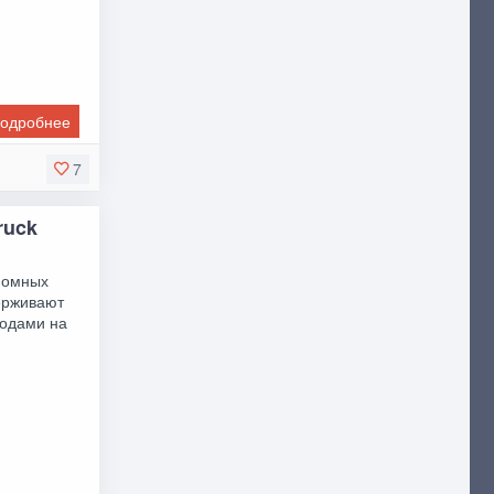
одробнее
7
ruck
ономных
держивают
модами на