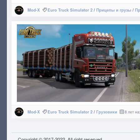
Mod-X
Euro Truck Simulator 2
/
Прицепы и грузы
/
Пр
Mod-X
Euro Truck Simulator 2
/
Грузовики
8 лет на
Copyright © 2017-2022. All right reserved.