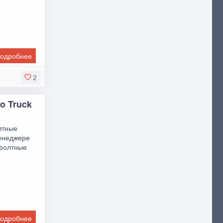
одробнее
2
ro Truck
лтные
енеджере
ефолтные
одробнее