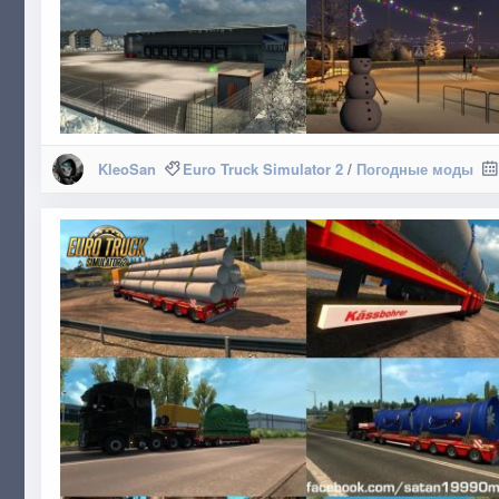
KleoSan
Euro Truck Simulator 2
/
Погодные моды