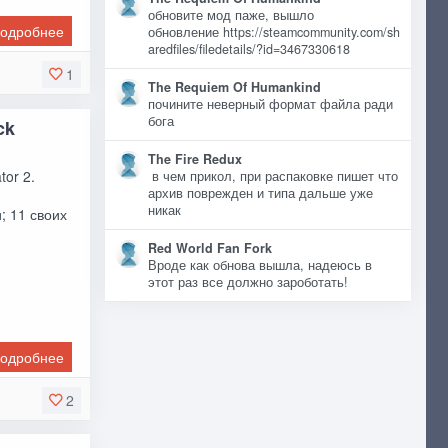
обновите мод паже, вышло
одробнее
обновление https://steamcommunity.com/sh
aredfiles/filedetails/?id=3467330618
1
The Requiem Of Humankind
почините неверный формат файла ради
бога
ck
The Fire Redux
tor 2.
в чем прикол, при распаковке пишет что
архив поврежден и типа дальше уже
никак
; 11 своих
Red World Fan Fork
Вроде как обнова вышла, надеюсь в
этот раз все должно зароботать!
одробнее
2