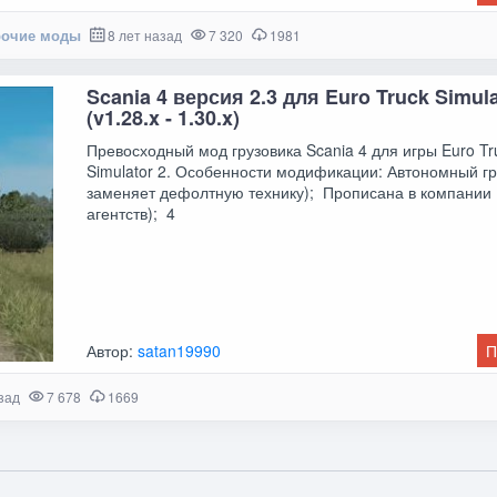
очие моды
8 лет назад
7 320
1981
Scania 4 версия 2.3 для Euro Truck Simula
(v1.28.x - 1.30.x)
Превосходный мод грузовика Scania 4 для игры Euro Tr
Simulator 2. Особенности модификации: Автономный гр
заменяет дефолтную технику); Прописана в компании 
агентств); 4
Автор:
satan19990
П
зад
7 678
1669