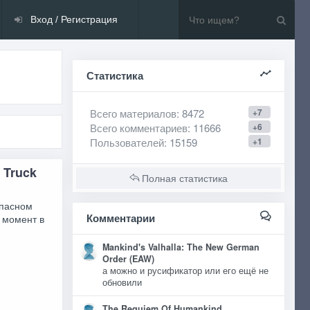
Вход / Регистрация
Статистика
Всего материалов
: 8472
+7
Всего комментариев
: 11666
+6
Пользователей
: 15159
+1
 Truck
Полная статистика
опасном
Комментарии
 момент в
Mankind's Valhalla: The New German
Order (EAW)
а можно и русификатор или его ещё не
обновили
The Requiem Of Humankind