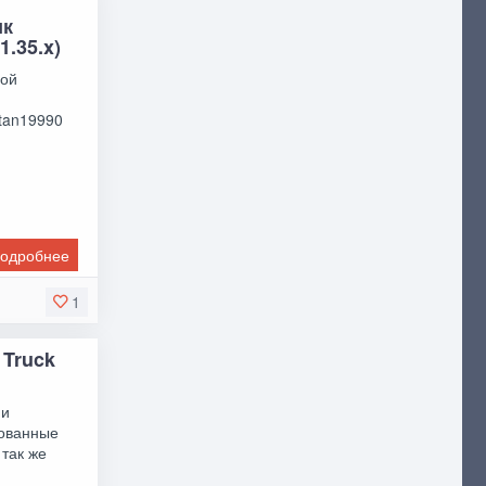
ик
1.35.x)
ной
atan19990
одробнее
1
 Truck
 и
кованные
так же