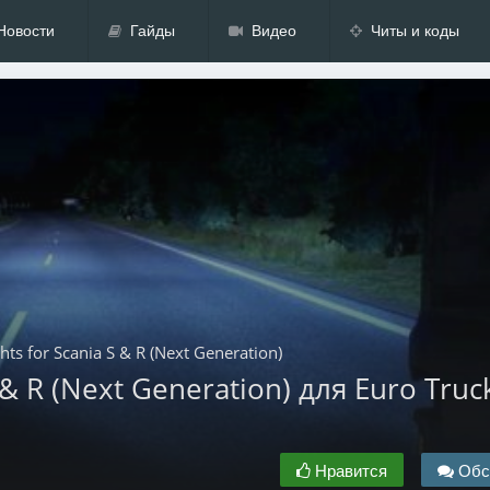
Новости
Гайды
Видео
Читы и коды
hts for Scania S & R (Next Generation)
 & R (Next Generation) для Euro Truc
Нравится
Обс