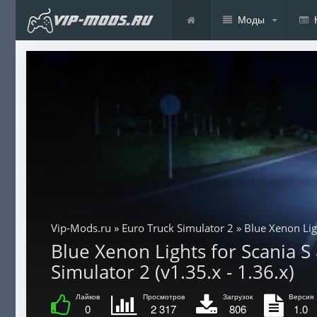
Моды
Vip-Mods.ru
»
Euro Truck Simulator 2
» Blue Xenon Lig
Blue Xenon Lights for Scania S
Simulator 2 (v1.35.x - 1.36.x)
Лайков
Просмотров
Загрузок
Версия
0
2 317
806
1.0