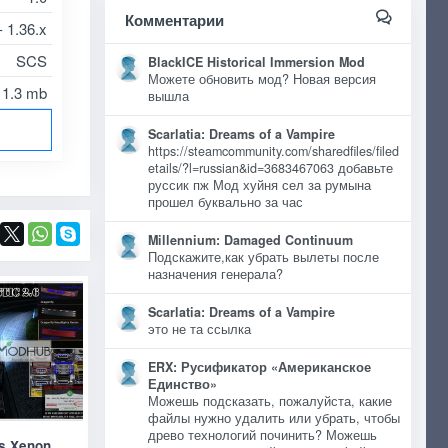
Комментарии
- 1.36.x
SCS
BlackICE Historical Immersion Mod
Можете обновить мод? Новая версия
1.3 mb
вышла
Scarlatia: Dreams of a Vampire
https://steamcommunity.com/sharedfiles/filed
etails/?l=russian&id=3683467063 добавьте
руссик пж Мод хуйня сел за румына
прошел буквально за час
Millennium: Damaged Continuum
Подскажите,как убрать вылеты после
назначения генерала?
Scarlatia: Dreams of a Vampire
это не та ссылка
ERX: Русификатор «Американское
Единство»
Можешь подсказать, пожалуйста, какие
файлы нужно удалить или убрать, чтобы
древо технологий починить? Можешь
ts Xenon