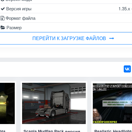
Версия игры
1.35.x 
Формат файла
Размер
ПЕРЕЙТИ К ЗАГРУЗКЕ ФАЙЛОВ
hts
Scania Mudflap Pack версия
Realistic Headligh