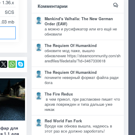
- 1.36.x
Комментарии
SCS
Mankind's Valhalla: The New German
1.03 mb
Order (EAW)
а можно и русификатор или его ещё не
обновили
The Requiem Of Humankind
обновите мод паже, вышло
обновление https://steamcommunity.com/sh
aredfiles/filedetails/?id=3467330618
The Requiem Of Humankind
почините неверный формат файла ради
бога
The Fire Redux
в чем прикол, при распаковке пишет что
архив поврежден и типа дальше уже
никак
Red World Fan Fork
Вроде как обнова вышла, надеюсь в
 фар для
этот раз все должно зароботать!
я 1.1 для