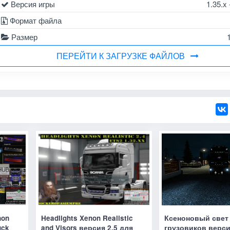
Версия игры
1.35.x 
Формат файла
Размер
ПЕРЕЙТИ К ЗАГРУЗКЕ ФАЙЛОВ
non
Headlights Xenon Realistic
Ксеноновый свет
uck
and Visors версия 2.5 для
грузовиков верси