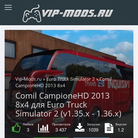
Vip-Mods.ru
»
Euro Truck Simulator 2
» Comil
CampioneHD 2013 8x4
Comil CampioneHD 2013
8x4 для Euro Truck
Simulator 2 (v1.35.x - 1.36.x)
Лайков
Просмотров
Загрузок
Версия
3
3 437
1039
1.2