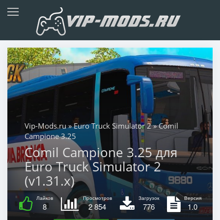
Vip-Mods.ru
»
Euro Truck Simulator 2
» Comil
Campione 3.25
Comil Campione 3.25 для
Euro Truck Simulator 2
(v1.31.x)
Лайков
Просмотров
Загрузок
Версия
8
2 854
776
1.0