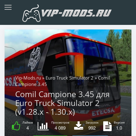
Vip-Mods.ru
»
Euro Truck Simulator 2
» Comil
Campione 3.45
Comil Campione 3.45 для
Euro Truck Simulator 2
(v1.28.x - 1.30.x)
Лайков
Просмотров
Загрузок
Версия
4
4 089
992
1.0