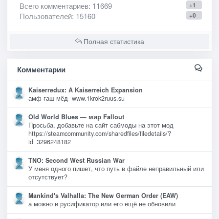
Всего комментариев
: 11669
+1
Пользователей
: 15160
+0
Полная статистика
Комментарии
Kaiserredux: A Kaiserreich Expansion
амф гаш мёд www.1krok2ruus.su
Old World Blues — мир Fallout
Просьба, добавьте на сайт сабмоды на этот мод
https://steamcommunity.com/sharedfiles/filedetails/?
id=3296248182
TNO: Second West Russian War
У меня одного пишет, что путь в файле неправильный или
отсутствует?
Mankind's Valhalla: The New German Order (EAW)
а можно и русификатор или его ещё не обновили