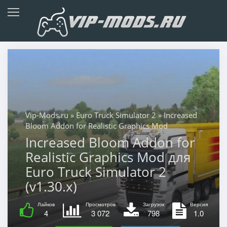
Vip-Mods.ru
»
Euro Truck Simulator 2
» Increased
Bloom Addon for Realistic Graphics Mod
Increased Bloom Addon for
Realistic Graphics Mod для
Euro Truck Simulator 2
(v1.30.x)
Лайков
Просмотров
Загрузок
Версия
4
3 072
798
1.0