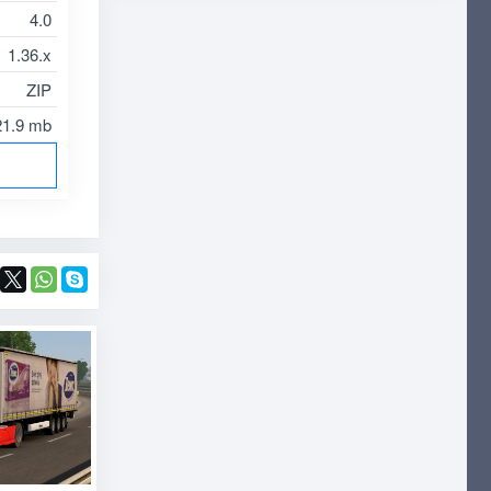
4.0
1.36.x
ZIP
21.9 mb