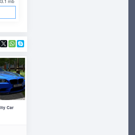
33.1 mb
ity Car