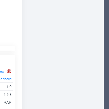
man
senberg
1.0
1.5.8
RAR