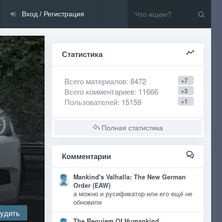
Вход / Регистрация
Статистика
Всего материалов
: 8472
+7
Всего комментариев
: 11666
+3
Пользователей
: 15159
+1
Полная статистика
Комментарии
Mankind's Valhalla: The New German
Order (EAW)
а можно и русификатор или его ещё не
обновили
удить
The Requiem Of Humankind