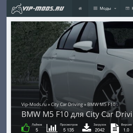
Моды
Vip-Mods.ru
»
City Car Driving
» BMW M5 F10
BMW M5 F10 для City Car Drivi
Лайков
Просмотров
Загрузок
Версия
5
5 135
2042
1.0