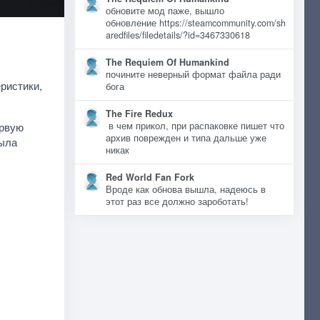
обновите мод паже, вышло
обновление https://steamcommunity.com/sh
aredfiles/filedetails/?id=3467330618
The Requiem Of Humankind
почините неверный формат файла ради
ристики,
бога
The Fire Redux
ервую
в чем прикол, при распаковке пишет что
архив поврежден и типа дальше уже
была
никак
Red World Fan Fork
Вроде как обнова вышла, надеюсь в
этот раз все должно зароботать!