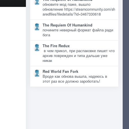
обновите мод паже, вышло
обновление https://steamcommunity.com/sh
aredfiles/filedetails/?id=3467330618
The Requiem Of Humankind
почините неверный формат файла ради
бога
The Fire Redux
в чем прикол, при распаковке пишет что
архив поврежден и типа дальше уже
никак
Red World Fan Fork
Вроде как обнова вышла, надеюсь в
этот раз все должно зароботать!