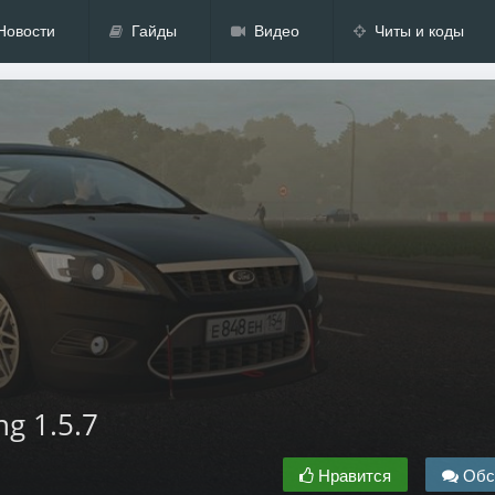
Новости
Гайды
Видео
Читы и коды
ng 1.5.7
Нравится
Обс