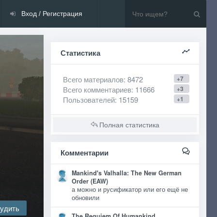
Вход / Регистрация
Статистика
Всего материалов
: 8472
+7
Всего комментариев
: 11666
+3
Пользователей
: 15159
+1
Полная статистика
Комментарии
Mankind's Valhalla: The New German
Order (EAW)
а можно и русификатор или его ещё не
обновили
удить
The Requiem Of Humankind