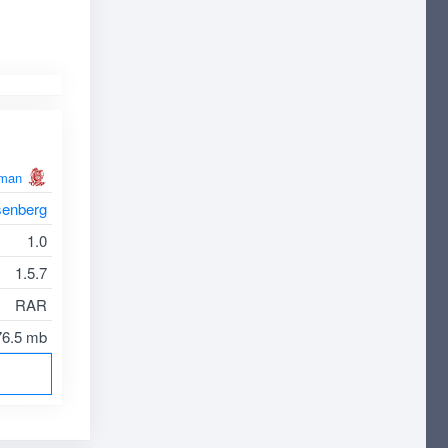
man
senberg
1.0
1.5.7
RAR
76.5 mb