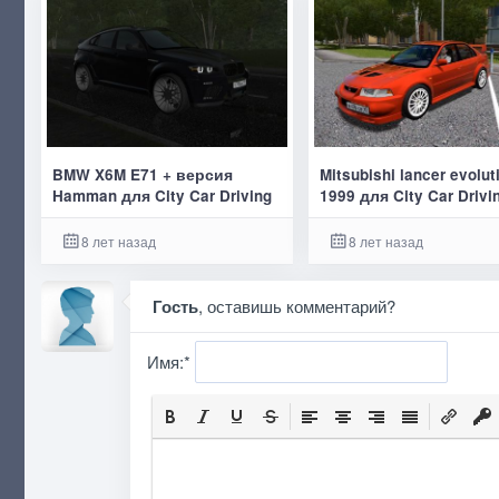
BMW X6M E71 + версия
Mitsubishi lancer evolut
Hamman для City Car Driving
1999 для City Car Drivi
8 лет назад
8 лет назад
Гость
, оставишь комментарий?
Имя:
*