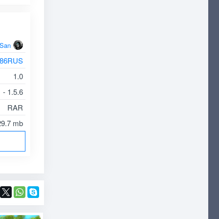
oSan
r86RUS
1.0
 - 1.5.6
RAR
29.7 mb