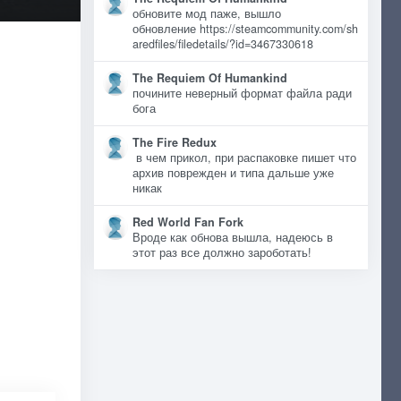
обновите мод паже, вышло
обновление https://steamcommunity.com/sh
aredfiles/filedetails/?id=3467330618
The Requiem Of Humankind
почините неверный формат файла ради
бога
The Fire Redux
в чем прикол, при распаковке пишет что
архив поврежден и типа дальше уже
никак
Red World Fan Fork
Вроде как обнова вышла, надеюсь в
этот раз все должно зароботать!