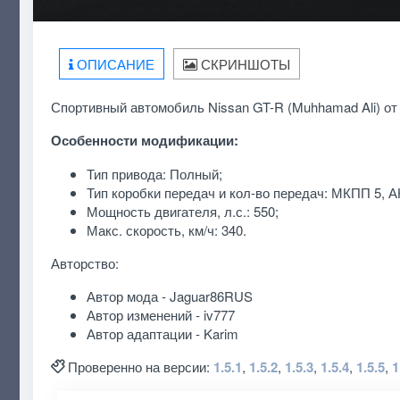
ОПИСАНИЕ
СКРИНШОТЫ
Спортивный автомобиль Nissan GT-R (Muhhamad Ali) от а
Особенности модификации:
Тип привода: Полный;
Тип коробки передач и кол-во передач: МКПП 5, А
Мощность двигателя, л.с.: 550;
Макс. скорость, км/ч: 340.
Авторство:
Автор мода - Jaguar86RUS
Автор изменений - iv777
Автор адаптации - Karim
Проверенно на версии:
1.5.1
,
1.5.2
,
1.5.3
,
1.5.4
,
1.5.5
,
1