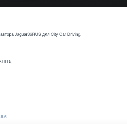
втора Jaguar86RUS для City Car Driving.
КПП 5;
.5.6