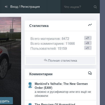
Вход / Регистрация
Статистика
Всего материалов
: 8472
+7
Всего комментариев
: 11666
+3
Пользователей
: 15159
+1
Полная статистика
Комментарии
Mankind's Valhalla: The New German
Order (EAW)
а можно и русификатор или его ещё не
обновили
удить
The Requiem Of Humankind