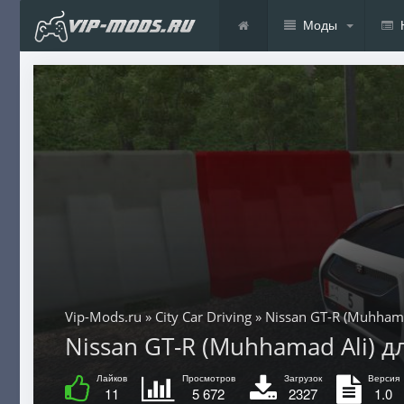
Моды
Vip-Mods.ru
»
City Car Driving
» Nissan GT-R (Muhhama
Nissan GT-R (Muhhamad Ali) для 
Лайков
Просмотров
Загрузок
Версия
11
5 672
2327
1.0