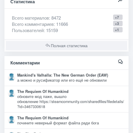
Статистика
Всего материалов
: 8472
+7
Всего комментариев
: 11666
+3
Пользователей
: 15159
+1
Полная статистика
Комментарии
Mankind's Valhalla: The New German Order (EAW)
а можно и русификатор или его ещё не обновили
The Requiem Of Humankind
обновите мод паже, вышло
обновление https://steamcommunity.com/sharedfiles/filedetails/
?id=3467330618
The Requiem Of Humankind
почините неверный формат файла ради бога