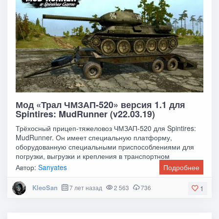
Мод «Трал ЧМЗАП-520» версия 1.1 для
Spintires: MudRunner (v22.03.19)
Трёхосный прицеп-тяжеловоз ЧМЗАП-520 для Spintires:
MudRunner. Он имеет специальную платформу,
оборудованную специальными приспособлениями для
погрузки, выгрузки и крепления в транспортном
положении
Автор:
Sanyates
Подробнее
KleoSan
7 лет назад
2 563
736
1