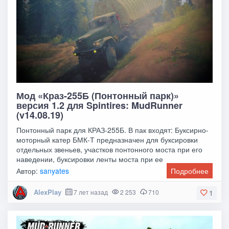
Мод «Краз-255Б (Понтонный парк)»
версия 1.2 для Spintires: MudRunner
(v14.08.19)
Понтонный парк для КРАЗ-255Б. В пак входят: Буксирно-
моторный катер БМК-Т предназначен для буксировки
отдельных звеньев, участков понтонного моста при его
наведении, буксировки ленты моста при ее
Автор:
sanyates
Подробнее
AlexPlay
7 лет назад
2 253
710
1