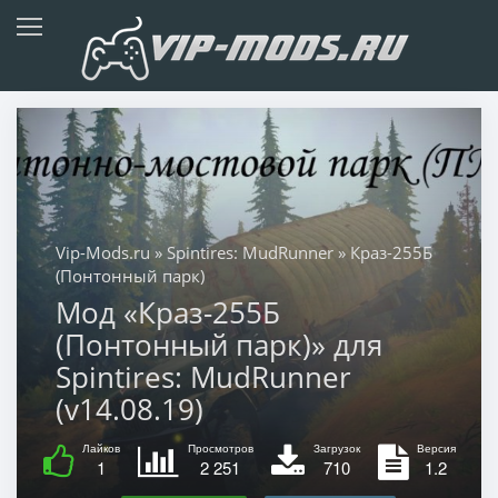
Vip-Mods.ru
»
Spintires: MudRunner
» Краз-255Б
(Понтонный парк)
Мод «Краз-255Б
(Понтонный парк)» для
Spintires: MudRunner
(v14.08.19)
Лайков
Просмотров
Загрузок
Версия
1
2 251
710
1.2