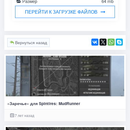
Размер
64 mb
ПЕРЕЙТИ К ЗАГРУЗКЕ ФАЙЛОВ
Вернуться назад
«Заречье» для Spintires: MudRunner
7 лет назад