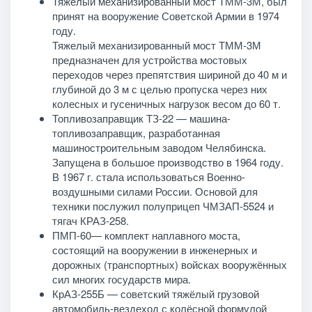
Тяжелый механизированный мост ТММ-3М, был
принят на вооружение Советской Армии в 1974
году.
Тяжелый механизированный мост ТММ-3М
предназначен для устройства мостовых
переходов через препятствия шириной до 40 м и
глубиной до 3 м с целью пропуска через них
колесных и гусеничных нагрузок весом до 60 т.
Топливозаправщик ТЗ-22 — машина-
топливозаправщик, разработанная
машиностроительным заводом Челябинска.
Запущена в большое производство в 1964 году.
В 1967 г. стала использоваться Военно-
воздушными силами России. Основой для
техники послужил полуприцеп ЧМЗАП-5524 и
тягач КРАЗ-258.
ПМП-60— комплект наплавного моста,
состоящий на вооружении в инженерных и
дорожных (транспортных) войсках вооружённых
сил многих государств мира.
КрАЗ-255Б — советский тяжёлый грузовой
автомобиль-вездеход с колёсной формулой