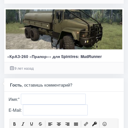
«КрАЗ-260 «Прапор»» для Spintires: MudRunner
9 лет назад
Гость
, оставишь комментарий?
Имя:
*
E-Mail: