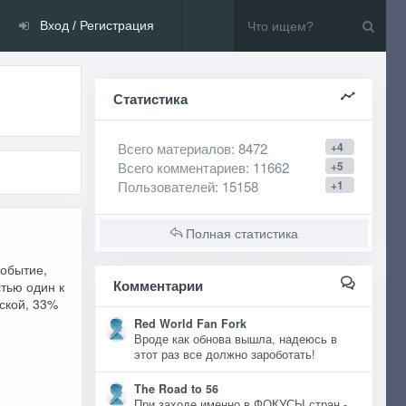
Вход / Регистрация
Статистика
Всего материалов
: 8472
+4
Всего комментариев
: 11662
+5
Пользователей
: 15158
+1
Полная статистика
событие,
Комментарии
тью один к
тской, 33%
Red World Fan Fork
Вроде как обнова вышла, надеюсь в
этот раз все должно зароботать!
The Road to 56
При заходе именно в ФОКУСЫ стран -