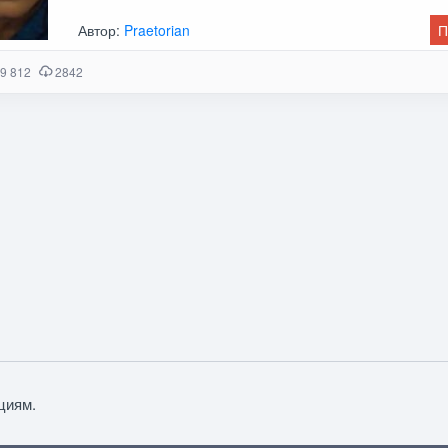
Автор:
Praetorian
П
9 812
2842
циям.