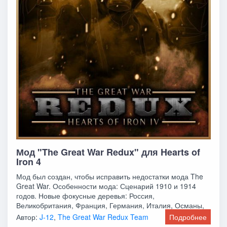
Мод "The Great War Redux" для Hearts of
Iron 4
Мод был создан, чтобы исправить недостатки мода The
Great War. Особенности мода: Сценарий 1910 и 1914
годов. Новые фокусные деревья: Россия,
Великобритания, Франция, Германия, Италия, Османы,
Автор:
J-12
,
The Great War Redux Team
Подробнее