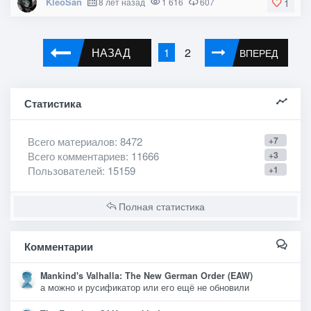
KleoSan
8 лет назад
1 616
607
1
НАЗАД
2
1
ВПЕРЕД
Статистика
Всего материалов
: 8472
+7
Всего комментариев
: 11666
+3
Пользователей
: 15159
+1
Полная статистика
Комментарии
Mankind's Valhalla: The New German Order (EAW)
а можно и русификатор или его ещё не обновили