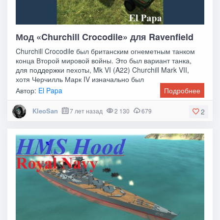
Мод «Churchill Crocodile» для Ravenfield
Churchill Crocodile был британским огнеметным танком
конца Второй мировой войны. Это был вариант танка,
для поддержки пехоты, Mk VI (A22) Churchill Mark VII,
хотя Черчилль Марк IV изначально был
Автор:
El Papa
Подробнее
KleoSan
7 лет назад
2 130
679
2