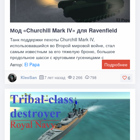
Мод «Churchill Mark IV» для Ravenfield
Танк поддержки пехоты Churchill Mark IV,
использовавшийся во Второй мировой войне, стал
самым известным за его тяжелую броню, большое
продольное шасси с круговыми гусеницами с
несколькими тележками,
Автор:
El Papa
Подробнее
KleoSan
7 лет назад
2 266
798
6