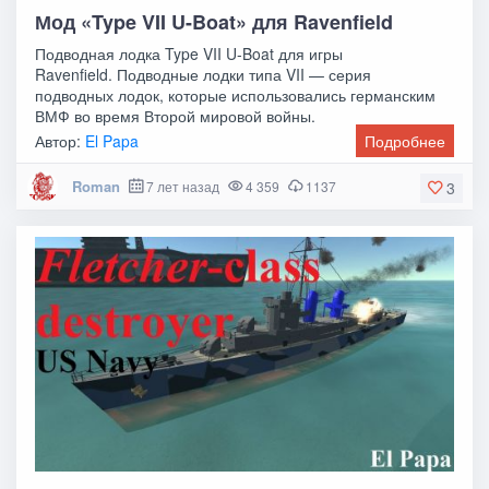
Мод «Type VII U-Boat» для Ravenfield
Подводная лодка Type VII U-Boat для игры
Ravenfield. Подводные лодки типа VII — серия
подводных лодок, которые использовались германским
ВМФ во время Второй мировой войны.
Автор:
El Papa
Подробнее
Roman
7 лет назад
4 359
1137
3