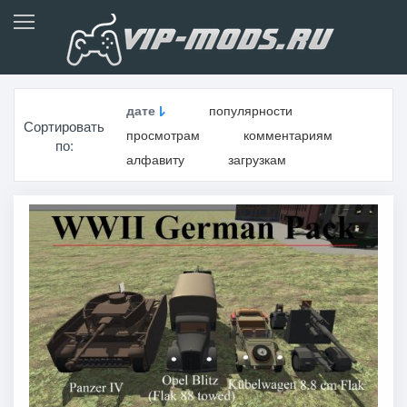
дате
популярности
Сортировать
просмотрам
комментариям
по:
алфавиту
загрузкам