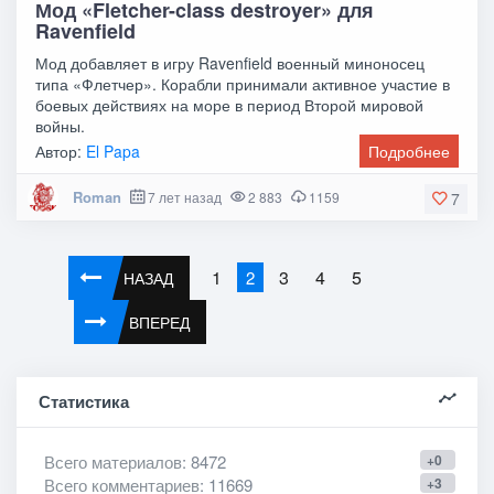
Мод «Fletcher-class destroyer» для
Ravenfield
Мод добавляет в игру Ravenfield военный миноносец
типа «Флетчер». Корабли принимали активное участие в
боевых действиях на море в период Второй мировой
войны.
Автор:
El Papa
Подробнее
Roman
7 лет назад
2 883
1159
7
1
3
4
5
2
НАЗАД
ВПЕРЕД
Статистика
Всего материалов
: 8472
+0
Всего комментариев
: 11669
+3