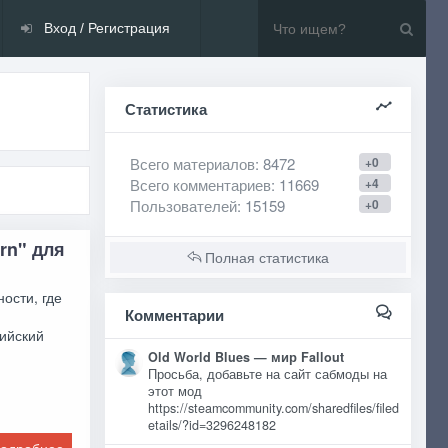
Вход / Регистрация
Статистика
Всего материалов
: 8472
+0
Всего комментариев
: 11669
+4
Пользователей
: 15159
+0
rn" для
Полная статистика
ости, где
Комментарии
ийский
Old World Blues — мир Fallout
Просьба, добавьте на сайт сабмоды на
этот мод
https://steamcommunity.com/sharedfiles/filed
etails/?id=3296248182