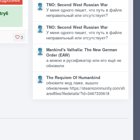
одробнее
TNO: Second West Russian War
У меня одного пишет, что путь в файле
try6
неправильный или отсутствует?
TNO: Second West Russian War
У меня одного пишет, что путь в файле
3
неправильный или отсутствует?
Mankind's Valhalla: The New German
Order (EAW)
а можно и русификатор или его ещё не
обновили
The Requiem Of Humankind
обновите мод паже, вышло
обновление https://steamcommunity.com/sh
aredfiles/filedetails/?id=3467330618