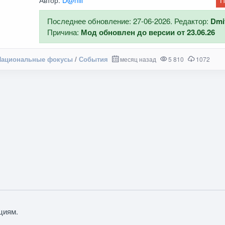
Автор:
D@niil
П
Последнее обновление: 27-06-2026. Редактор:
Dmi
Причина:
Мод обновлен до версии от 23.06.26
Национальные фокусы
/
События
месяц назад
5 810
1072
циям.