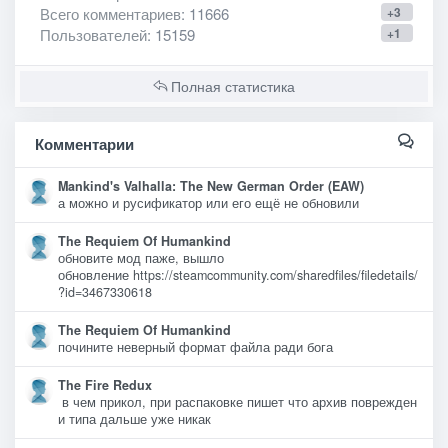
Всего комментариев
: 11666
+3
Пользователей
: 15159
+1
Полная статистика
Комментарии
Mankind's Valhalla: The New German Order (EAW)
а можно и русификатор или его ещё не обновили
The Requiem Of Humankind
обновите мод паже, вышло
обновление https://steamcommunity.com/sharedfiles/filedetails/
?id=3467330618
The Requiem Of Humankind
почините неверный формат файла ради бога
The Fire Redux
в чем прикол, при распаковке пишет что архив поврежден
и типа дальше уже никак