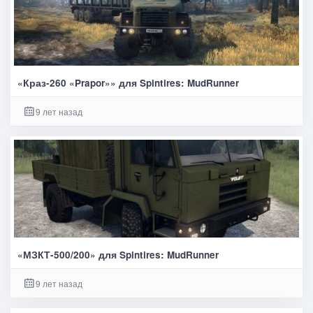
«Краз-260 «Prapor»» для Spintires: MudRunner
9 лет назад
«МЗКТ-500/200» для Spintires: MudRunner
9 лет назад