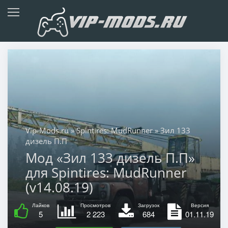
Vip-Mods.ru
»
Spintires: MudRunner
» Зил 133
дизель П.П
Мод «Зил 133 дизель П.П»
для Spintires: MudRunner
(v14.08.19)
Лайков
Просмотров
Загрузок
Версия
5
2 223
684
01.11.19