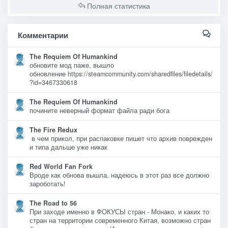
Полная статистика
Комментарии
The Requiem Of Humankind
обновите мод паже, вышло
обновление https://steamcommunity.com/sharedfiles/filedetails/
?id=3467330618
The Requiem Of Humankind
почините неверный формат файла ради бога
The Fire Redux
в чем прикол, при распаковке пишет что архив поврежден
и типа дальше уже никак
Red World Fan Fork
Вроде как обнова вышла, надеюсь в этот раз все должно
зароботать!
The Road to 56
При заходе именно в ФОКУСЫ стран - Монако, и каких то
стран на территории современного Китая, возможно стран