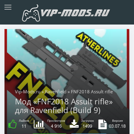
Vip-Mods.ru
»
Ravenfield
» FNF2018 Assult rifle
Мод «FNF2018 Assult rifle»
для Ravenfield (Build 9)
Лайков
Просмотров
Загрузок
Версия
11
4 916
1499
03.07.18