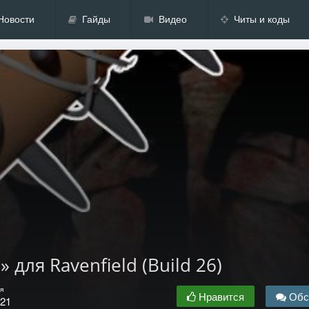
Новости
Гайды
Видео
Читы и коды
для Ravenfield (Build 26)
я
Нравится
Обс
.21