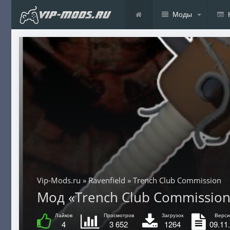
Моды
Vip-Mods.ru
»
Ravenfield
» Trench Club Commission
Мод «Trench Club Commission» 
Лайков
Просмотров
Загрузок
Верси
4
3 652
1264
09.11