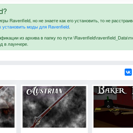
d?
ы Ravenfield, но не знаете как его установить, то не расстраив
к установить моды для Ravenfield
.
кации из архива в папку по пути \Ravenfield\ravenfield_Data\m
од в лаунчере.