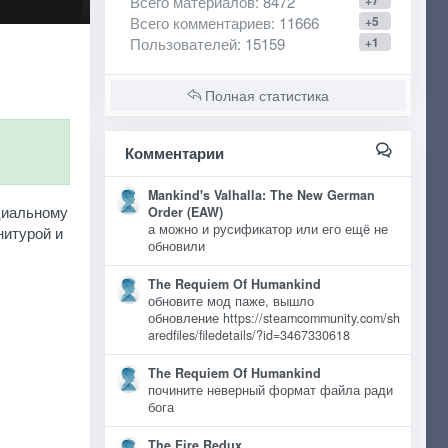
Всего материалов
: 8472
+7
Всего комментариев
: 11666
+5
Пользователей
: 15159
+1
Полная статистика
Комментарии
Mankind's Valhalla: The New German
нциальному
Order (EAW)
а можно и русификатор или его ещё не
нитурой и
обновили
The Requiem Of Humankind
обновите мод паже, вышло
обновление https://steamcommunity.com/sh
aredfiles/filedetails/?id=3467330618
The Requiem Of Humankind
почините неверный формат файла ради
бога
The Fire Redux